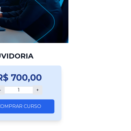
UVIDORIA
R$
700,00
-
+
COMPRAR
CURSO