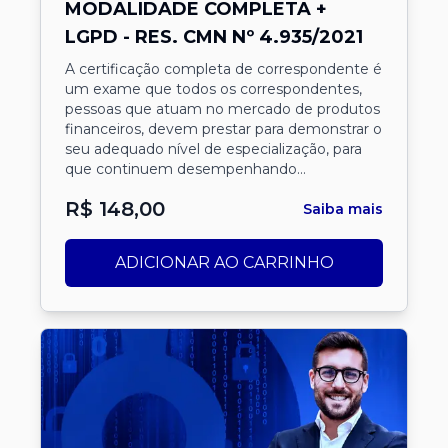
MODALIDADE COMPLETA +
LGPD - RES. CMN Nº 4.935/2021
A certificação completa de correspondente é
um exame que todos os correspondentes,
pessoas que atuam no mercado de produtos
financeiros, devem prestar para demonstrar o
seu adequado nível de especialização, para
que continuem desempenhando
satisfatoriamente suas atividades. A
R$
148,00
certificação visa atender a Res. 3.954/11 do
Saiba mais
CMN e adequação a Res. 4.935/21 do Bacen.
ADICIONAR AO CARRINHO