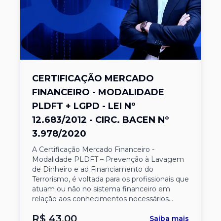
CERTIFICAÇÃO MERCADO
FINANCEIRO - MODALIDADE
PLDFT + LGPD - LEI Nº
12.683/2012 - CIRC. BACEN Nº
3.978/2020
A Certificação Mercado Financeiro -
Modalidade PLDFT – Prevenção à Lavagem
de Dinheiro e ao Financiamento do
Terrorismo, é voltada para os profissionais que
atuam ou não no sistema financeiro em
relação aos conhecimentos necessários
sobre conceitos, modelos, etapas do
R$
43,00
processo e as técnicas utilizadas em
Saiba mais