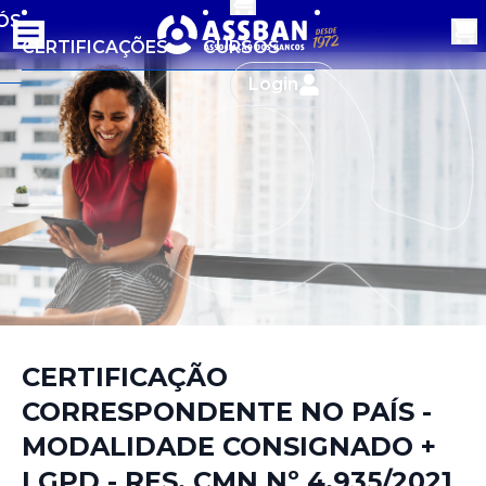
ÓS
CERTIFICAÇÕES
CURSOS
Login
CERTIFICAÇÃO
CORRESPONDENTE NO PAÍS -
MODALIDADE CONSIGNADO +
LGPD - RES. CMN Nº 4.935/2021